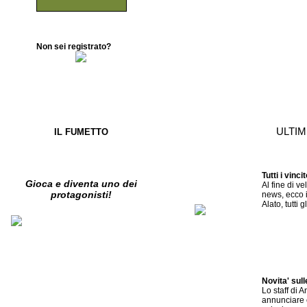
Non sei registrato?
ULTI
IL FUMETTO
Tutti i vinci
Gioca e diventa uno dei
Al fine di ve
protagonisti!
news, ecco i
Alato, tutti gl
Novita' sul
Lo staff di A
annunciare c