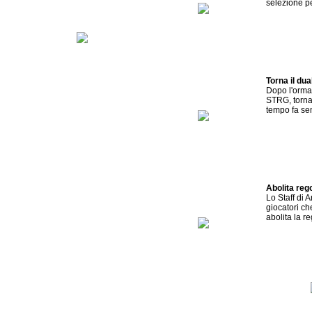
selezione pe
Torna il d
Dopo l'ormai
STRG, torna 
tempo fa sem
Abolita reg
Lo Staff di 
giocatori che
abolita la re